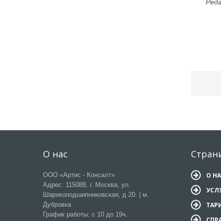
Реда
О нас
Стран
ООО «Артис - Консалт»
О Н
Адрес: 115088, г. Москва, ул.
УСЛ
Шарикоподшипниковская, д 20. | м.
Дубровка
ТАР
График работы: с 10 до 19ч.
СПР