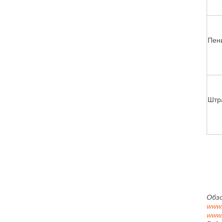
Пен
Штр
Обз
www.
www.