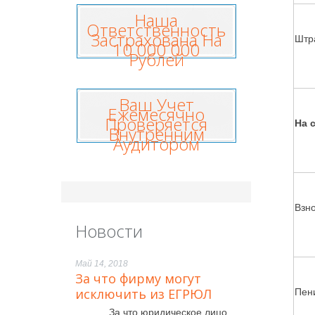
Наша
Ответственность
Застрахована На
Штр
10 000 000
Рублей
Ваш Учет
Ежемесячно
Проверяется
На 
Внутренним
Аудитором
Взн
Новости
Май 14, 2018
За что фирму могут
исключить из ЕГРЮЛ
Пен
За что юридическое лицо