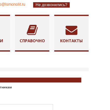
fo@lsmonolit.ru
Не дозвонились?
ТИ
СПРАВОЧНО
КОНТАКТЫ
отникам