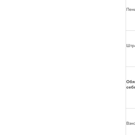
Пен
Штр
Обя
себ
Взн