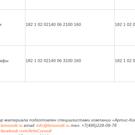
и
182 1 02 02140 06 2100 160
182 1 02 
афы
182 1 02 02140 06 3100 160
182 1 02 
ор материала подготовлен специалистами компании «Артис-К
lsmonolit.ru
email:
info@lsmonolit.ru
тел. +7(495)228-09-78
facebook.com/Artis
Consult