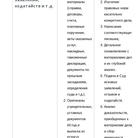
материалы
Изучение
ходатайств и т.д.
(справки,
правовых норм
договоры,
касательно
счета,
конкретного дела;
платежные
Написание
поручения,
соответствующего
акты оказанных
писмьма;
услуг,
Детальное
накладные,
ознакомление с
таможенные
материалами дела
декларации,
и их глубокий
документы по
анализ.
прошлым
Подача в Суд
заседаниям,
исковых
определения
заявлений,
суда и т.д.);
отзывов и
Оригиналы
ходатайств.
учредительных,
Анализ
уставных
доказательств,
документов
приобщенных к
Истца и
материалам дела
выписка из
и сбор
ЕГРЮЛ
имеющихся