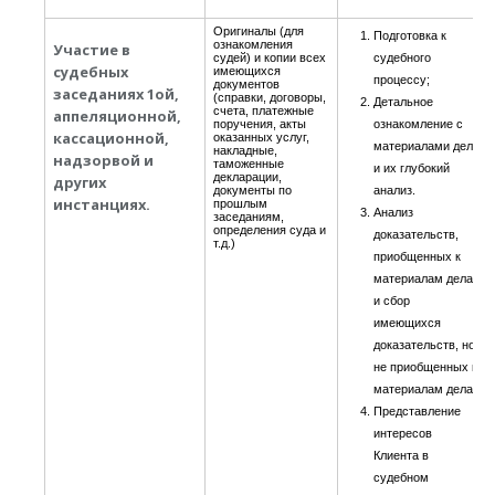
Оригиналы (для
Подготовка к
ознакомления
Участие в
судей) и копии всех
судебного
судебных
имеющихся
процессу;
документов
заседаниях 1ой,
(справки, договоры,
Детальное
счета, платежные
аппеляционной,
поручения, акты
ознакомление с
кассационной,
оказанных услуг,
материалами дела
накладные,
надзорвой и
таможенные
и их глубокий
декларации,
других
документы по
анализ.
инстанциях.
прошлым
Анализ
заседаниям,
определения суда и
доказательств,
т.д.)
приобщенных к
материалам дела
и сбор
имеющихся
доказательств, но
не приобщенных к
материалам дела;
Представление
интересов
Клиента в
судебном