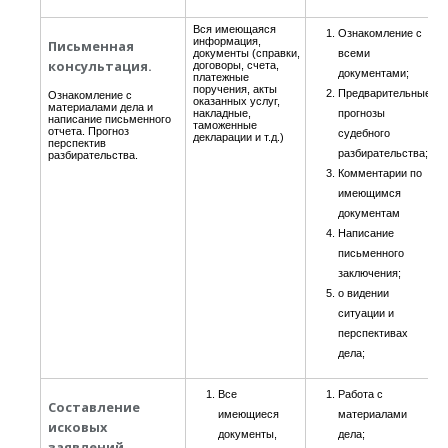
Вся имеющаяся
Ознакомление с
информация,
Письменная
документы (справки,
всеми
консультация.
договоры, счета,
документами;
платежные
поручения, акты
Предварительные
Ознакомление с
оказанных услуг,
материалами дела и
накладные,
прогнозы
написание письменного
таможенные
отчета. Прогноз
судебного
декларации и т.д.)
перспектив
разбирательства;
разбирательства.
Комментарии по
имеющимся
документам
Написание
письменного
заключения;
о видении
ситуации и
перспективах
дела;
Все
Работа с
Составление
имеющиеся
материалами
исковых
документы,
дела;
заявлений,