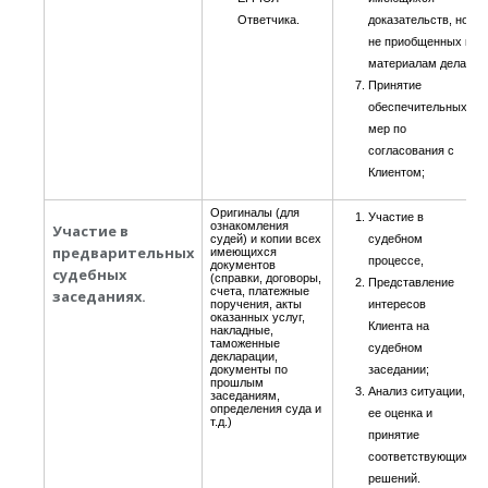
Ответчика.
доказательств, но
не приобщенных к
материалам дела.
Принятие
обеспечительных
мер по
согласования с
Клиентом;
Оригиналы (для
Участие в
ознакомления
Участие в
судей) и копии всех
судебном
предварительных
имеющихся
процессе,
документов
судебных
(справки, договоры,
Представление
счета, платежные
заседаниях.
поручения, акты
интересов
оказанных услуг,
Клиента на
накладные,
таможенные
судебном
декларации,
документы по
заседании;
прошлым
Анализ ситуации,
заседаниям,
определения суда и
ее оценка и
т.д.)
принятие
соответствующих
решений.