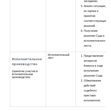
заседании;
Анализ ситуации,
ее оценка и
принятие
соответствующих
решений.
Получение
решения Суда и
исполнительного
листа;
Исполнительный
Представление
лист
Исполнительное
интересов
производство
Клиента в ходе
исполнения
(принятие участия в
исполнительном
решения Суда;
производстве).
Обжалование
действий
судебного
пристава-
исполнителя;