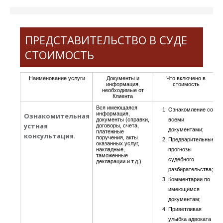
ПРЕДСТАВИТЕЛЬСТВО В СУДЕ
СТОИМОСТЬ
Наименование услуги
Документы и
Что включено в
информация,
стоимость
необходимые от
Клиента
Вся имеющаяся
Ознакомление со
информация,
Ознакомительная
документы (справки,
всеми
устная
договоры, счета,
документами;
платежные
консультация.
поручения, акты
Предварительные
оказанных услуг,
накладные,
прогнозы
таможенные
судебного
декларации и т.д.)
разбирательства;
Комментарии по
имеющимся
документам;
Приветливая
улыбка адвоката