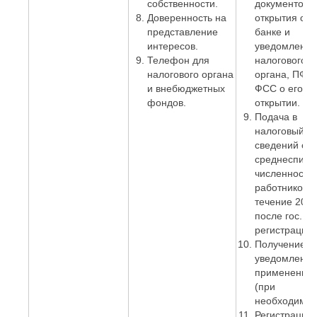
собственности.
документов 
Доверенность на
открытия сче
представление
банке и
интересов.
уведомление
Телефон для
налогового
налогового органа
органа, ПФР 
и внебюджетных
ФСС о его
фондов.
открытии.
Подача в
налоговый о
сведений о
среднесписо
численности
работников. 
течение 20 д
после гос.
регистрации)
Получение
уведомления
применении
(при
необходимос
Регистрация 