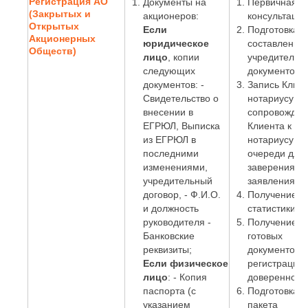
Регистрация АО
Документы на
Первичная
(Закрытых и
акционеров:
консультация
Открытых
Если
Подготовка и
Акционерных
юридическое
составление
Обществ)
лицо
, копии
учредительн
следующих
документов;
документов: -
Запись Клиен
Свидетельство о
нотариусу и
внесении в
сопровожден
ЕГРЮЛ, Выписка
Клиента к
из ЕГРЮЛ в
нотариусу бе
последними
очереди для
изменениями,
заверения
учредительный
заявления;
договор, - Ф.И.О.
Получение к
и должность
статистики.
руководителя -
Получение
Банковские
готовых
реквизиты;
документов о
Если физическое
регистрации 
лицо
: - Копия
доверенност
паспорта (с
Подготовка
указанием
пакета