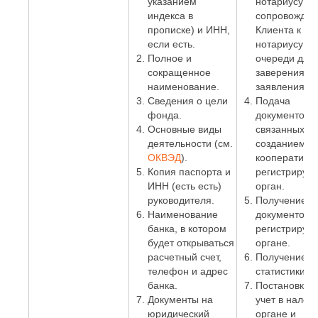
указанием
нотариусу и
индекса в
сопровожден
прописке) и ИНН,
Клиента к
если есть.
нотариусу бе
Полное и
очереди для
сокращенное
заверения
наименование.
заявления;
Сведения о цели
Подача
фонда.
документов,
Основные виды
связанных с
деятельности (см.
созданием
ОКВЭД
).
кооператива,
Копия паспорта и
регистрирую
ИНН (есть есть)
орган.
руководителя.
Получение
Наименование
документов в
банка, в котором
регистриру
будет открываться
органе.
расчетный счет,
Получение к
телефон и адрес
статистики.
банка.
Постановка 
Документы на
учет в налог
юридический
органе и