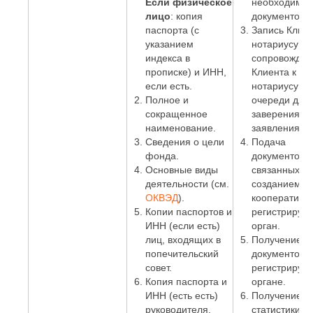
Если физическое
необходимы
лицо
: копия
документов.
паспорта (с
Запись Клиен
указанием
нотариусу и
индекса в
сопровожден
прописке) и ИНН,
Клиента к
если есть.
нотариусу бе
Полное и
очереди для
сокращенное
заверения
наименование.
заявления;
Сведения о цели
Подача
фонда.
документов,
Основные виды
связанных с
деятельности (см.
созданием
ОКВЭД
).
кооператива,
Копии паспортов и
регистрирую
ИНН (если есть)
орган.
лиц, входящих в
Получение
попечительский
документов в
совет.
регистриру
Копия паспорта и
органе.
ИНН (есть есть)
Получение к
руководителя.
статистики.