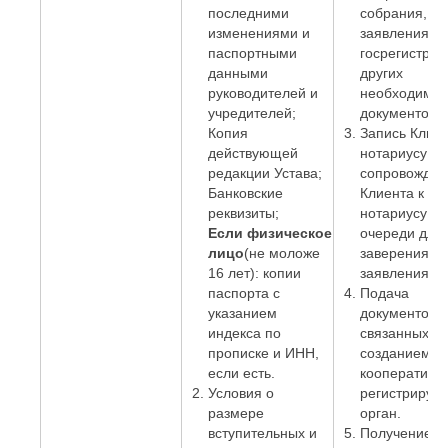
последними
собрания,
изменениями и
заявления о
паспортными
госрегистрац
данными
других
руководителей и
необходимы
учредителей;
документов.
Копия
Запись Клиен
действующей
нотариусу и
редакции Устава;
сопровожден
Банковские
Клиента к
реквизиты;
нотариусу бе
Если физическое
очереди для
лицо
(не моложе
заверения
16 лет): копии
заявления;
паспорта с
Подача
указанием
документов,
индекса по
связанных с
прописке и ИНН,
созданием
если есть.
кооператива,
Условия о
регистрирую
размере
орган.
вступительных и
Получение