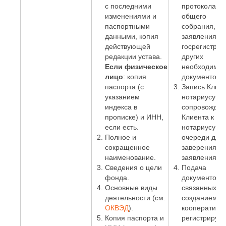
с последними
протокола
изменениями и
общего
паспортными
собрания,
данными, копия
заявления о
действующей
госрегистрац
редакции устава.
других
Если физическое
необходимы
лицо
: копия
документов.
паспорта (с
Запись Клиен
указанием
нотариусу и
индекса в
сопровожден
прописке) и ИНН,
Клиента к
если есть.
нотариусу бе
Полное и
очереди для
сокращенное
заверения
наименование.
заявления;
Сведения о цели
Подача
фонда.
документов,
Основные виды
связанных с
деятельности (см.
созданием
ОКВЭД
).
кооператива,
Копия паспорта и
регистрирую