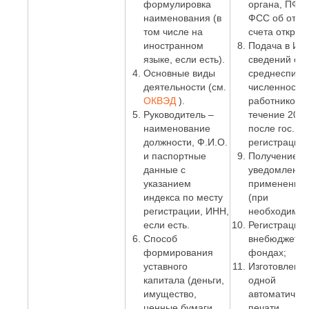
формулировка
органа, ПФР 
наименования (в
ФСС об откр
том числе на
счета открыт
иностранном
Подача в И
языке, если есть).
сведений о
Основные виды
среднесписо
деятельности (см.
численности
ОКВЭД
).
работников. 
Руководитель –
течение 20 д
наименование
после гос.
должности, Ф.И.О.
регистрации)
и паспортные
Получение
данные с
уведомления
указанием
применении
индекса по месту
(при
регистрации, ИНН,
необходимос
если есть.
Регистрация 
Способ
внебюджетн
формирования
фондах;
уставного
Изготовлени
капитала (деньги,
одной
имущество,
автоматичес
ценные бумаги,
печати.