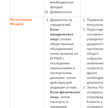
внебюджетных
фондов
Доверенность
Регистрация
Документы на
Первичная
Фондов
учредителей.
консультация
Если
Подготовка и
юридическое
составление
лицо
(только
учредительн
общественные
документов,
объединения):
протокола
копия выписки из
общего
ЕГРЮЛ с
собрания,
последними
заявления о
изменениями и
госрегистрац
паспортными
других
данными, копия
необходимы
действующей
документов.
редакции устава.
Запись Клиен
Если физическое
нотариусу и
лицо
: копия
сопровожден
паспорта (с
Клиента к
указанием
нотариусу бе