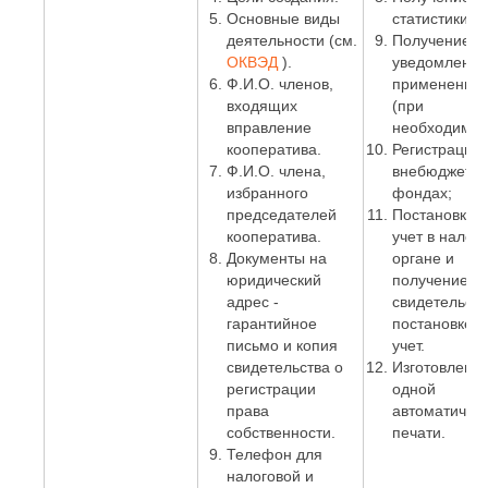
Основные виды
статистики.
деятельности (см.
Получение
ОКВЭД
).
уведомления
Ф.И.О. членов,
применении
входящих
(при
вправление
необходимос
кооператива.
Регистрация 
Ф.И.О. члена,
внебюджетн
избранного
фондах;
председателей
Постановка 
кооператива.
учет в налог
Документы на
органе и
юридический
получение
адрес -
свидетельств
гарантийное
постановке н
письмо и копия
учет.
свидетельства о
Изготовлени
регистрации
одной
права
автоматичес
собственности.
печати.
Телефон для
налоговой и