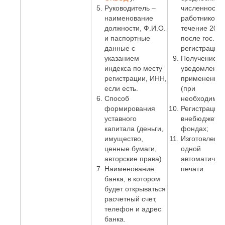
Руководитель –
численности
наименование
работников. 
должности, Ф.И.О.
течение 20 д
и паспортные
после гос.
данные с
регистрации)
указанием
Получение
индекса по месту
уведомления
регистрации, ИНН,
применении
если есть.
(при
Способ
необходимос
формирования
Регистрация 
уставного
внебюджетн
капитала (деньги,
фондах;
имущество,
Изготовлени
ценные бумаги,
одной
авторские права)
автоматичес
Наименование
печати.
банка, в котором
будет открываться
расчетный счет,
телефон и адрес
банка.