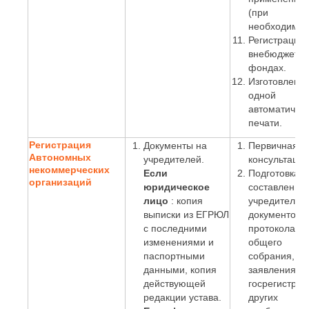
(при
необходимос
Регистрация 
внебюджетн
фондах.
Изготовлени
одной
автоматичес
печати.
Регистрация
Документы на
Первичная
Автономных
учредителей.
консультация
некоммерческих
Если
Подготовка и
организаций
юридическое
составление
лицо
: копия
учредительн
выписки из ЕГРЮЛ
документов,
с последними
протокола
изменениями и
общего
паспортными
собрания,
данными, копия
заявления о
действующей
госрегистрац
редакции устава.
других