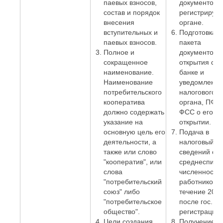
паевых взносов,
документов в
состав и порядок
регистриру
внесения
органе.
вступительных и
Подготовка
паевых взносов.
пакета
Полное и
документов 
сокращенное
открытия сче
наименование.
банке и
Наименование
уведомление
потребительского
налогового
кооператива
органа, ПФР 
должно содержать
ФСС о его
указание на
открытии.
основную цель его
Подача в
деятельности, а
налоговый о
также или слово
сведений о
"кооператив", или
среднесписо
слова
численности
"потребительский
работников. 
союз" либо
течение 20 д
"потребительское
после гос.
общество".
регистрации)
Цели создания.
Получение к