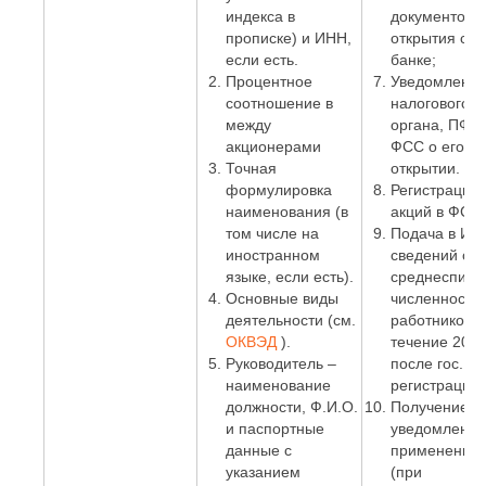
индекса в
документов 
прописке) и ИНН,
открытия сче
если есть.
банке;
Процентное
Уведомлени
соотношение в
налогового
между
органа, ПФР 
акционерами
ФСС о его
Точная
открытии.
формулировка
Регистрация
наименования (в
акций в ФСФР
том числе на
Подача в И
иностранном
сведений о
языке, если есть).
среднесписо
Основные виды
численности
деятельности (см.
работников. 
ОКВЭД
).
течение 20 д
Руководитель –
после гос.
наименование
регистрации)
должности, Ф.И.О.
Получение
и паспортные
уведомления
данные с
применении
указанием
(при