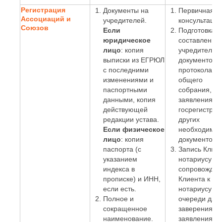
Регистрация
Документы на
Первичная
Ассоциаций и
учредителей.
консультация
Союзов
Если
Подготовка и
юридическое
составление
лицо
: копия
учредительн
выписки из ЕГРЮЛ
документов,
с последними
протокола
изменениями и
общего
паспортными
собрания,
данными, копия
заявления о
действующей
госрегистрац
редакции устава.
других
Если физическое
необходимы
лицо
: копия
документов.
паспорта (с
Запись Клиен
указанием
нотариусу и
индекса в
сопровожден
прописке) и ИНН,
Клиента к
если есть.
нотариусу бе
Полное и
очереди для
сокращенное
заверения
наименование.
заявления;