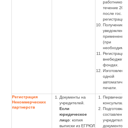
работников. 
течение 20 д
после гос.
регистрации)
Получение
уведомления
применении
(при
необходимос
Регистрация 
внебюджетн
фондах.
Изготовлени
одной
автоматичес
печати.
Регистрация
Документы на
Первичная
Некоммерческих
учредителей.
консультация
партнерств
Если
Подготовка и
юридическое
составление
лицо
: копия
учредительн
выписки из ЕГРЮЛ
документов,