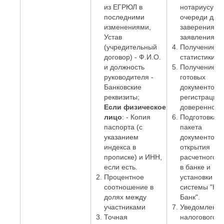
из ЕГРЮЛ в
нотариусу бе
последними
очереди для
изменениями,
заверения
Устав
заявления;
(учредительный
Получение к
договор) - Ф.И.О.
статистики.
и должность
Получение
руководителя -
готовых
Банковские
документов о
реквизиты;
регистрации 
Если физическое
доверенност
лицо
: - Копия
Подготовка
паспорта (с
пакета
указанием
документов 
индекса в
открытия
прописке) и ИНН,
расчетного с
если есть.
в банке и
Процентное
установки
соотношение в
системы "Кли
долях между
Банк".
участниками
Уведомлени
Точная
налогового