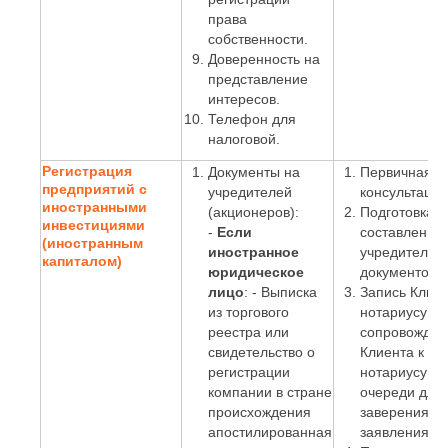
права
собственности.
Доверенность на
представление
интересов.
Телефон для
налоговой.
Регистрация
Документы на
Первичная
предприятий с
учредителей
консультация
иностранными
(акционеров):
Подготовка и
инвестициями
-
Если
составление
(иностранным
иностранное
учредительн
капиталом)
юридическое
документов;
лицо
: - Выписка
Запись Клиен
из торгового
нотариусу и
реестра или
сопровожден
свидетельство о
Клиента к
регистрации
нотариусу бе
компании в стране
очереди для
происхождения
заверения
апостилированная
заявления;