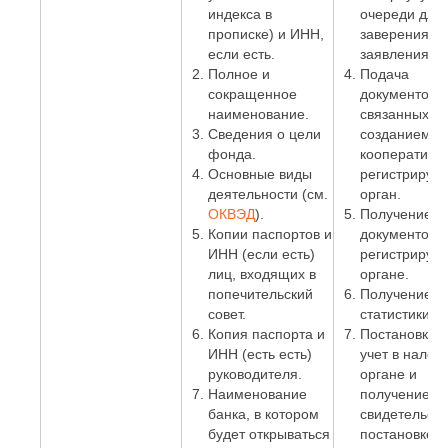
индекса в
очереди для
прописке) и ИНН,
заверения
если есть.
заявления;
Полное и
Подача
сокращенное
документов,
наименование.
связанных с
Сведения о цели
созданием
фонда.
кооператива,
Основные виды
регистрирую
деятельности (см.
орган.
ОКВЭД
).
Получение
Копии паспортов и
документов в
ИНН (если есть)
регистриру
лиц, входящих в
органе.
попечительский
Получение к
совет.
статистики.
Копия паспорта и
Постановка 
ИНН (есть есть)
учет в налог
руководителя.
органе и
Наименование
получение
банка, в котором
свидетельств
будет открываться
постановке н