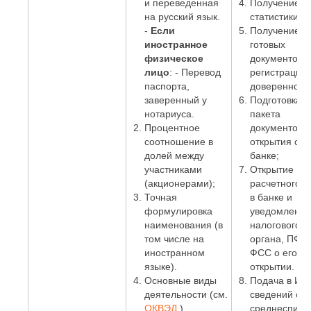
и переведенная
Получение к
на русский язык.
статистики.
-
Если
Получение
иностранное
готовых
физическое
документов с
лицо
: - Перевод
регистрации 
паспорта,
доверенност
заверенный у
Подготовка
нотариуса.
пакета
Процентное
документов 
соотношение в
открытия сче
долей между
банке;
участниками
Открытие
(акционерами);
расчетного с
Точная
в банке и
формулировка
уведомление
наименования (в
налогового
том числе на
органа, ПФР 
иностранном
ФСС о его
языке).
открытии.
Основные виды
Подача в И
деятельности (см.
сведений о
ОКВЭД
).
среднесписо