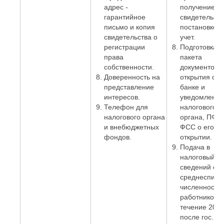
адрес -
получение
гарантийное
свидетельств
письмо и копия
постановке н
свидетельства о
учет.
регистрации
Подготовка
права
пакета
собственности.
документов 
Доверенность на
открытия сче
представление
банке и
интересов.
уведомление
Телефон для
налогового
налогового органа
органа, ПФР 
и внебюджетных
ФСС о его
фондов.
открытии.
Подача в
налоговый о
сведений о
среднесписо
численности
работников. 
течение 20 д
после гос.