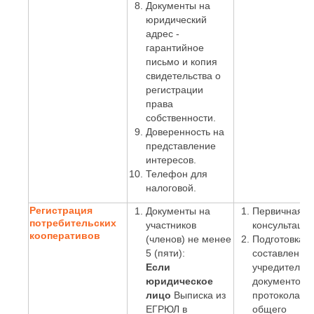
Документы на
юридический
адрес -
гарантийное
письмо и копия
свидетельства о
регистрации
права
собственности.
Доверенность на
представление
интересов.
Телефон для
налоговой.
Регистрация
Документы на
Первичная
потребительских
участников
консультация
кооперативов
(членов) не менее
Подготовка и
5 (пяти):
составление
Если
учредительн
юридическое
документов,
лицо
Выписка из
протокола
ЕГРЮЛ в
общего