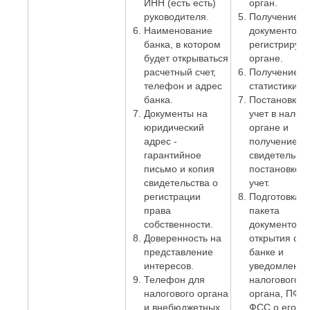
ИНН (есть есть)
орган.
руководителя.
Получение
Наименование
документов в
банка, в котором
регистриру
будет открываться
органе.
расчетный счет,
Получение к
телефон и адрес
статистики.
банка.
Постановка 
Документы на
учет в налог
юридический
органе и
адрес -
получение
гарантийное
свидетельств
письмо и копия
постановке н
свидетельства о
учет.
регистрации
Подготовка
права
пакета
собственности.
документов 
Доверенность на
открытия сче
представление
банке и
интересов.
уведомление
Телефон для
налогового
налогового органа
органа, ПФР 
и внебюджетных
ФСС о его