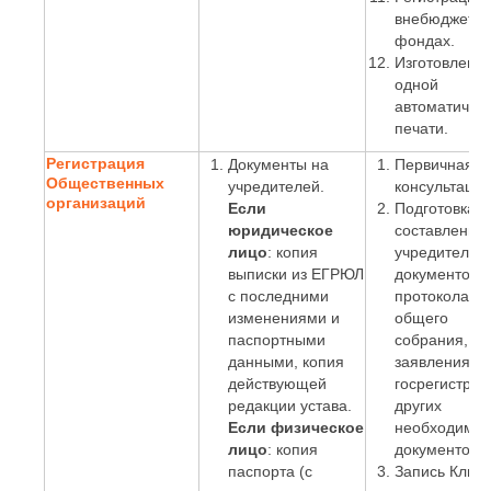
внебюджетн
фондах.
Изготовлени
одной
автоматичес
печати.
Регистрация
Документы на
Первичная
Общественных
учредителей.
консультация
организаций
Если
Подготовка и
юридическое
составление
лицо
: копия
учредительн
выписки из ЕГРЮЛ
документов,
с последними
протокола
изменениями и
общего
паспортными
собрания,
данными, копия
заявления о
действующей
госрегистрац
редакции устава.
других
Если физическое
необходимы
лицо
: копия
документов.
паспорта (с
Запись Клиен