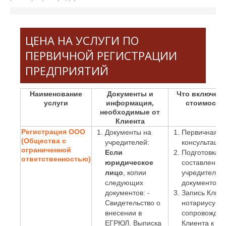
ЦЕНА НА УСЛУГИ ПО
ПЕРВИЧНОЙ РЕГИСТРАЦИИ
ПРЕДПРИЯТИЙ
Наименование
Документы и
Что включено
услуги
информация,
стоимость
необходимые от
Клиента
Регистрация ООО
Документы на
Первичная
(Общества с
учредителей:
консультация
ограниченной
Если
Подготовка и
ответственностью)
юридическое
составление
лицо
, копии
учредительн
следующих
документов;
документов: -
Запись Клиен
Свидетельство о
нотариусу и
внесении в
сопровожден
ЕГРЮЛ. Выписка
Клиента к