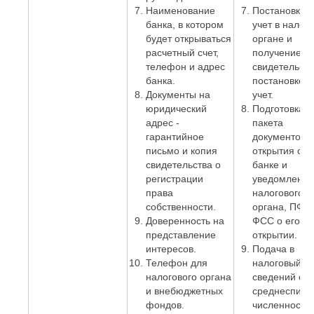
Наименование
Постановка 
банка, в котором
учет в налог
будет открываться
органе и
расчетный счет,
получение
телефон и адрес
свидетельств
банка.
постановке н
Документы на
учет.
юридический
Подготовка
адрес -
пакета
гарантийное
документов 
письмо и копия
открытия сче
свидетельства о
банке и
регистрации
уведомление
права
налогового
собственности.
органа, ПФР 
Доверенность на
ФСС о его
представление
открытии.
интересов.
Подача в
Телефон для
налоговый о
налогового органа
сведений о
и внебюджетных
среднесписо
фондов.
численности