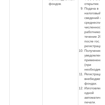
фондов.
открытии.
Подача в
налоговый о
сведений о
среднесписо
численности
работников. 
течение 20 д
после гос.
регистрации)
Получение
уведомления
применении
(при
необходимос
Регистрация 
внебюджетн
фондах.
Изготовлени
одной
автоматичес
печати.