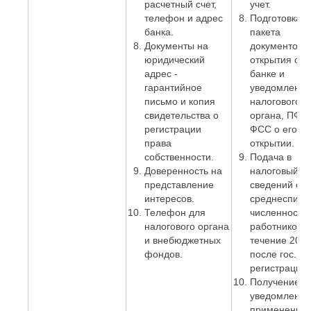
расчетный счет,
учет.
телефон и адрес
Подготовка
банка.
пакета
Документы на
документов 
юридический
открытия сче
адрес -
банке и
гарантийное
уведомление
письмо и копия
налогового
свидетельства о
органа, ПФР 
регистрации
ФСС о его
права
открытии.
собственности.
Подача в
Доверенность на
налоговый о
представление
сведений о
интересов.
среднесписо
Телефон для
численности
налогового органа
работников. 
и внебюджетных
течение 20 д
фондов.
после гос.
регистрации)
Получение
уведомления
применении