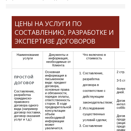
ЦЕНЫ НА УСЛУГИ ПО
СОСТАВЛЕНИЮ, РАЗРАБОТКЕ И
ЭКСПЕРТИЗЕ ДОГОВОРОВ
Наименование
Документы и
Что включено в
Ср
услуги
информация,
стоимость
необходимые от
Клиента
Основная
2 стр. - 1
Составление,
информация в
ПРОСТОЙ
письменном
разработка
3-5 стр. -
ДОГОВОР
виде: предмет
договора в
договора,
более 5 ст
основные права
соответствие с
Составление,
дней.
и обязанности,
разработка
порядок оплаты,
действующим
гражданско-
ответственность
Договоры
правового
законодательством;
сторон. В ходе
интеллек
договора одного
предварительной
соббстве
Исследование
вида (например
консультации
договор поставки,
объем
существенных
договор оказания
Договоры
необходимой
услуг и т.д.)
продажи 
условий сделки;
информации
(акций, п
может
Составление
предприя
увеличится.
недвижи