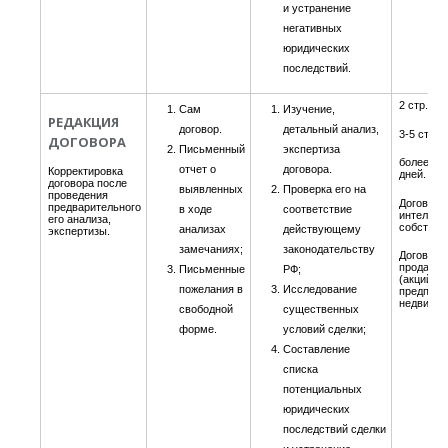
и устранение
негативных
юридических
последствий.
2 стр. - 1
Сам
Изучение,
РЕДАКЦИЯ
договор.
детальный анализ,
3-5 стр. -
ДОГОВОРА
Письменный
экспертиза
более 5 ст
отчет о
договора.
Корректировка
дней.
договора после
выявленных
Проверка его на
проведения
Договоры
предварительного
в ходе
соответствие
интеллек
его анализа,
собствен
анализах
действующему
экспертизы.
замечаниях;
законодательству
Договоры
продажи 
Письменные
РФ;
(акций, п
пожелания в
Исследование
предприя
недвижи
свободной
существенных
форме.
условий сделки;
Составление
списка
потенциальных
юридических
последствий сделки