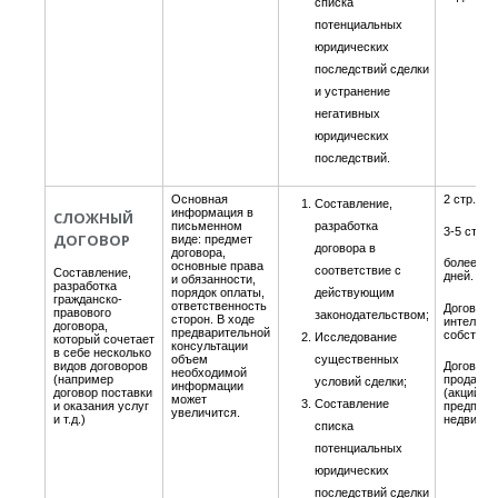
списка
потенциальных
юридических
последствий сделки
и устранение
негативных
юридических
последствий.
Основная
2 стр. - 1
Составление,
информация в
СЛОЖНЫЙ
письменном
разработка
3-5 стр. -
ДОГОВОР
виде: предмет
договора в
договора,
более 5 ст
основные права
соответствие с
Составление,
дней.
и обязанности,
разработка
порядок оплаты,
действующим
гражданско-
ответственность
Договоры
правового
законодательством;
сторон. В ходе
интеллек
договора,
предварительной
собствен
Исследование
который сочетает
консультации
в себе несколько
объем
существенных
видов договоров
Договоры
необходимой
(например
продажи 
условий сделки;
информации
договор поставки
(акций, п
может
Составление
и оказания услуг
предприя
увеличится.
и т.д.)
недвижи
списка
потенциальных
юридических
последствий сделки