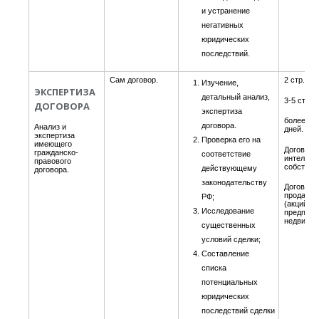
и устранение
негативных
юридических
последствий.
Сам договор.
2 стр. - 1
Изучение,
ЭКСПЕРТИЗА
детальный анализ,
3-5 стр. -
ДОГОВОРА
экспертиза
более 5 ст
договора.
Анализ и
дней.
экспертиза
Проверка его на
имеющего
Договоры
гражданско-
соответствие
интеллек
правового
собствен
действующему
договора.
законодательству
Договоры
продажи 
РФ;
(акций, п
Исследование
предприя
недвижи
существенных
условий сделки;
Составление
списка
потенциальных
юридических
последствий сделки