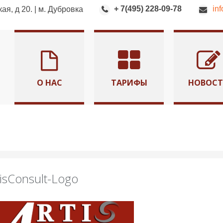
+ 7(495) 228-09-78
in
я, д 20. | м. Дубровка
О НАС
ТАРИФЫ
НОВОС
tisConsult-Logo