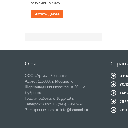
вступили в силу...
Читать Далее
О нас
Стран
ООО «Артис - Консалт»
О Н
Адрес: 115088, г. Москва, ул.
УСЛ
Шарикоподшипниковская, д 20. | м.
Дубровка
ТАР
График работы: с 10 до 19ч.
СПР
Телефон\Факс: + 7(495) 228-09-78
Электронная почта: info@lsmonolit.ru
КОН