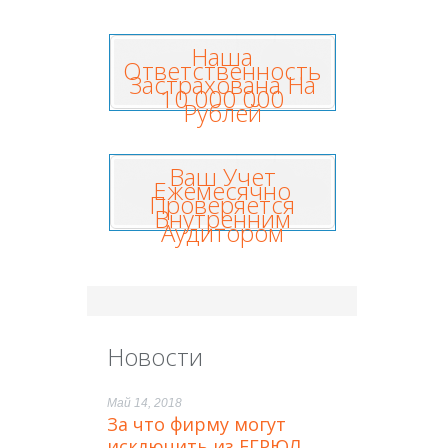
Наша
Ответственность
Застрахована На
10 000 000
Рублей
Ваш Учет
Ежемесячно
Проверяется
Внутренним
Аудитором
Новости
Май 14, 2018
За что фирму могут
исключить из ЕГРЮЛ