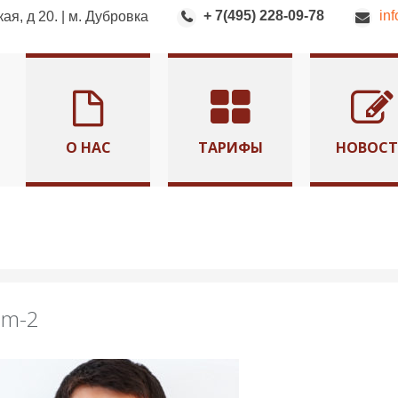
+ 7(495) 228-09-78
in
я, д 20. | м. Дубровка
О НАС
ТАРИФЫ
НОВОС
am-2