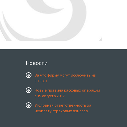
Новости
За что фирму могут исключить из
ЕГРЮЛ
Новые правила кассовых операций
с 19 августа 2017
Уголовная ответственность за
неуплату страховых взносов