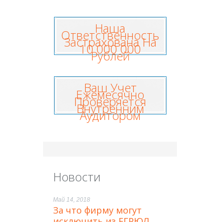
Наша
Ответственность
Застрахована На
10 000 000
Рублей
Ваш Учет
Ежемесячно
Проверяется
Внутренним
Аудитором
Новости
Май 14, 2018
За что фирму могут
исключить из ЕГРЮЛ