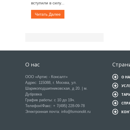
вступили в силу...
Читать Далее
О нас
Стран
ООО «Артис - Консалт»
О Н
Адрес: 115088, г. Москва, ул.
УСЛ
Шарикоподшипниковская, д 20. | м.
Дубровка
ТАР
График работы: с 10 до 19ч.
СПР
Телефон\Факс: + 7(495) 228-09-78
Электронная почта: info@lsmonolit.ru
КОН