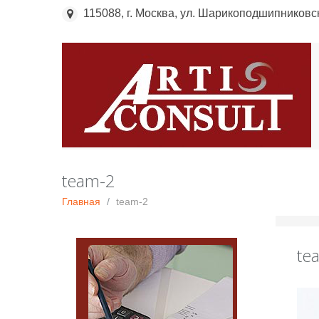
115088, г. Москва, ул. Шарикоподшипниковска
team-2
Главная
team-2
te