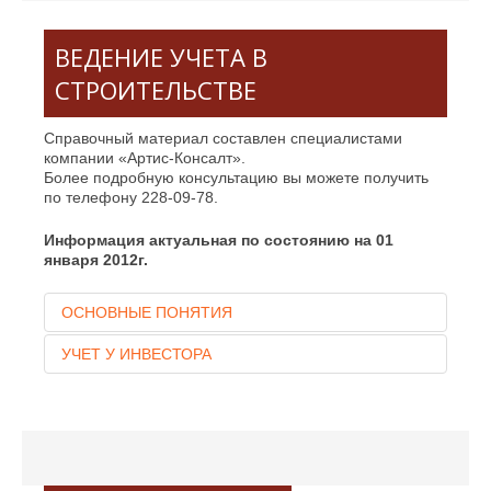
ВЕДЕНИЕ УЧЕТА В
СТРОИТЕЛЬСТВЕ
Справочный материал составлен специалистами
компании «Артис-Консалт».
Более подробную консультацию вы можете получить
по телефону 228-09-78.
Информация актуальная по состоянию на 01
января 2012г.
ОСНОВНЫЕ ПОНЯТИЯ
УЧЕТ У ИНВЕСТОРА
В КАПИТАЛЬНОМ
СТРОИТЕЛЬСТВЕ
Инвестор
- это лицо, которое платит деньги и заказывает
Инвестор
объект основных средств.
Независимо от того,какие будут фактические
- юридическое или физическое лицо,